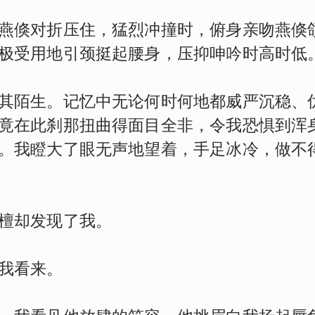
燕倏对折压住，猛烈冲撞时，俯身亲吻燕倏
极受用地引颈挺起腰身，压抑呻吟时高时低
其陌生。记忆中无论何时何地都威严沉稳、
竟在此刹那扭曲得面目全非，令我恐惧到浑
。我瞪大了眼无声地望着，手足冰冷，做不
檀却发现了我。
我看来。