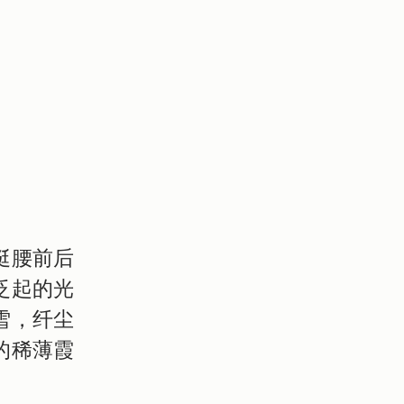
挺腰前后
泛起的光
雪，纤尘
的稀薄霞