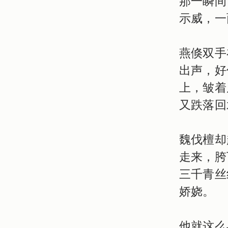
那一瞬间
示威，一
燕倏双手
出声，好
上，皱着
又跌落回
魏伐檀却
走来，胯
三千青丝
娇娆。
他就这么