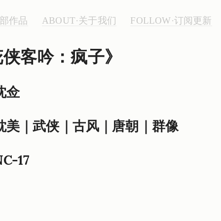
全部作品
ABOUT·关于我们
FOLLOW·订阅更新
花侠客吟：疯子》
沈佥
耽美｜武侠｜古风｜唐朝｜群像
C-17