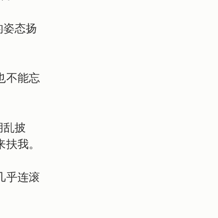
的姿态扬
。
也不能忘
胡乱披
来扶我。
几乎连滚