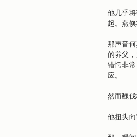
他几乎将
起。燕倏
那声音何
的养父，
错愕非常
应。
然而魏伐
他扭头向