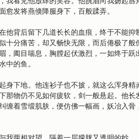
，我看见他放肆的笑容。他挑眉向我扬起唇
面愈发将燕倏降服身下，百般蹂弄。
在他背后留下几道长长的血痕，终于不能抑
似十分痛苦，却又畅快无限，而后倦极了般
眉，阖目喘息，胸膛起伏激烈，一如终于跃
水中的鱼。
起身下地。他连衫子也不披，就这么浑身精
下那物仍不见如何疲软，剑一般悬起。他长
纠缠着雪缎肌肤，便仿佛一幅画，妖冶入骨
与我两相对望，隔着一层朦胧又透明的纱。