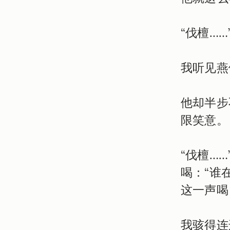
“伐檀……
我听见燕
他却半步
限笑意。
“伐檀…
喝：“谁在
这一声喝
我骇得连