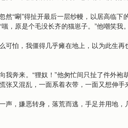
忽然“唰”得扯开最后一层纱幔，以居高临下
“嗤，原是个毛没长齐的猫崽子。”他嘲笑我
么可怕，我僵得几乎瘫在地上，以为此生再
向我奔来。“狸奴！”他匆忙间只扯了件外袍
慌张又混乱，一面系着衣带，一面又想伸手
一声，嫌恶转身，落荒而逃，手足并用地，