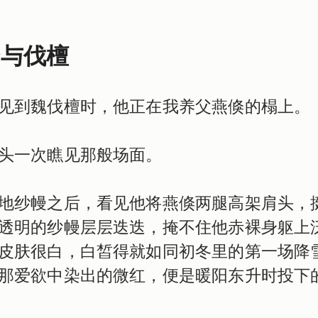
倏与伐檀
见到魏伐檀时，他正在我养父燕倏的榻上。
头一次瞧见那般场面。
地纱幔之后，看见他将燕倏两腿高架肩头，
透明的纱幔层层迭迭，掩不住他赤裸身躯上
皮肤很白，白皙得就如同初冬里的第一场降
那爱欲中染出的微红，便是暖阳东升时投下