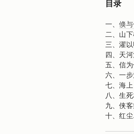
目录
一、
倏与
二、山下
三、濯以
四、天河
五、信为
六、一步
七、海上
八、生死
九、侠客
十、红尘