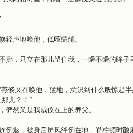
”
倏轻声地唤他，低哑缱绻。
不挪，只立在那儿望住我，一瞬不瞬的眸子
…”燕倏又在唤他，猛地，意识到什么般惊起半
那儿？！”

，俨然又是我威仪在上的养父。
连倒退，被身后屏风绊倒在地，脊柱顿时酸