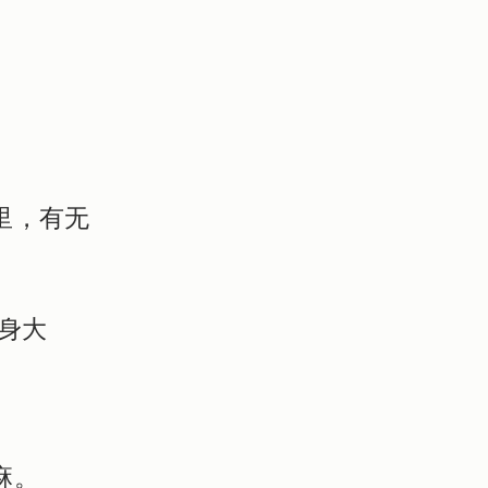
里，有无
身大
麻。