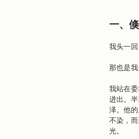
一、
我头一回
那也是我
我站在委
进出。半
泽。他的
不染，而
光。