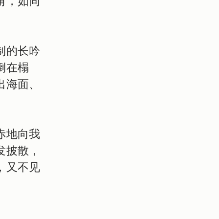
角，如同
制的长吟
倒在榻
出海面、
赤地向我
发披散，
，又不见