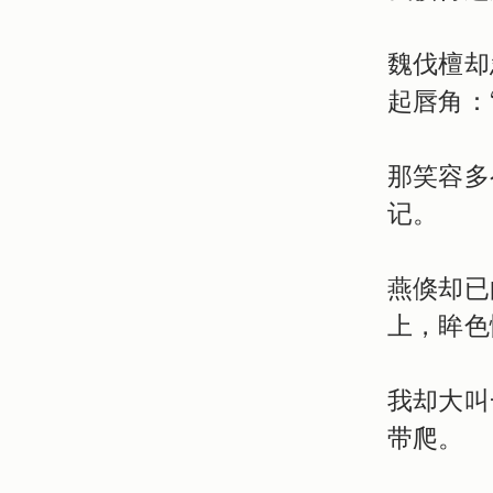
魏伐檀却
起唇角：
那笑容多
记。
燕倏却已
上，眸色
我却大叫
带爬。