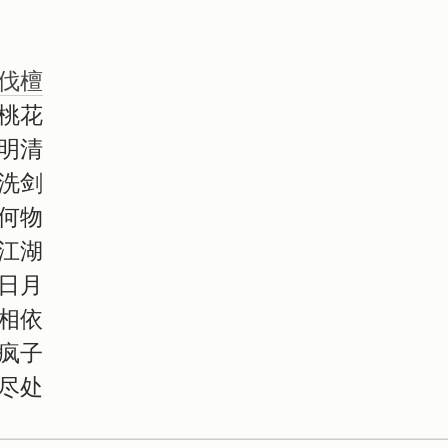
伐檀
桃花

明清

洗剑

何物

江湖

日月

相依

疯子

尽处