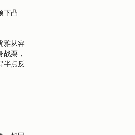
颌下凸
。
优雅从容
身战栗，
得半点反